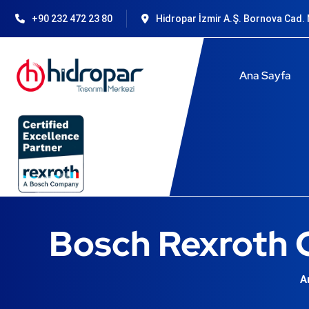
+90 232 472 23 80
Hidropar İzmir A.Ş. Bornova Cad. N
Ana Sayfa
Bosch Rexroth C
A