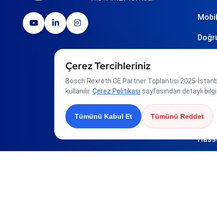
Mobil
Doğru
Monta
Çerez Tercihleriniz
Otom
Bosch Rexroth CE Partner Toplantısı 2025-İstanbul
kullanılır.
Çerez Politikası
sayfasından detaylı bilgi a
Pnöm
Tümünü Kabul Et
Tümünü Reddet
Sensö
Hass
Toz T
Döner