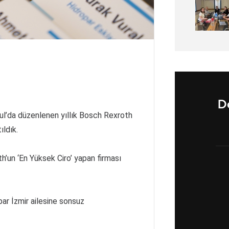
De
bul’da düzenlenen yıllık Bosch Rexroth
ıldık.
h’un ‘En Yüksek Ciro’ yapan firması
par İzmir ailesine sonsuz