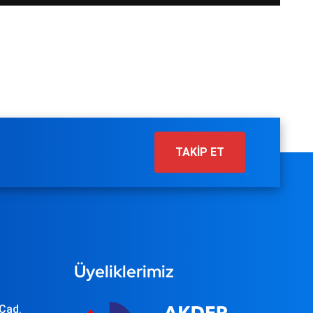
TAKİP ET
Üyeliklerimiz
 Cad.