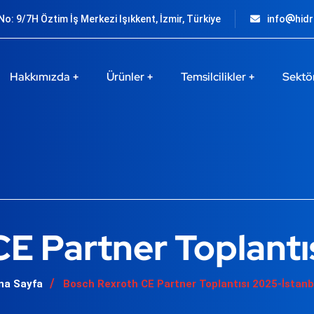
o: 9/7H Öztim İş Merkezi Işıkkent, İzmir, Türkiye
info
hid
Hakkımızda
Ürünler
Temsilcilikler
Sektö
E Partner Toplantı
na Sayfa
Bosch Rexroth CE Partner Toplantısı 2025-İstanb