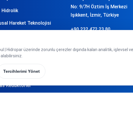
No: 9/7H Öztim İş Merkezi
 Hidrolik
Işıkkent, İzmir, Türkiye
sal Hareket Teknolojisi
+90 232 472 23 80
j Teknolojisi
info
hidropar.com.tr
asyon ve Yazılım
 | Hidropar üzerinde zorunlu çerezler dışında kalan analitik, işlevsel v
labilirsiniz.
atik
Tercihlerimi Yönet
r Teknolojisi
as Redüktörler
oplama Sistemleri
 Bağlantı Elemanları