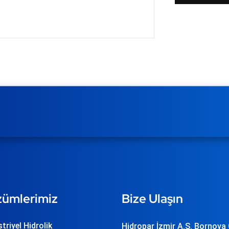
ümlerimiz
Bize Ulaşın
triyel Hidrolik
Hidropar İzmir A.Ş. Bornova