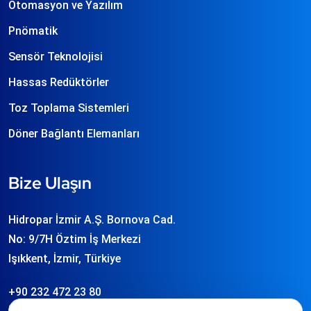
Otomasyon ve Yazılım
Pnömatik
Sensör Teknolojisi
Hassas Redüktörler
Toz Toplama Sistemleri
Döner Bağlantı Elemanları
Bize Ulaşın
Hidropar İzmir A.Ş. Bornova Cad.
No: 9/7H Öztim İş Merkezi
Işıkkent, İzmir, Türkiye
+90 232 472 23 80
info
hidropar.com.tr