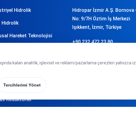
triyel Hidrolik
Hidropar İzmir A.Ş. Bornova
No: 9/7H Öztim İş Merkezi
 Hidrolik
Işıkkent, İzmir, Türkiye
sal Hareket Teknolojisi
+90 232 472 23 80
j Teknolojisi
info
hidropar.com.tr
asyon ve Yazılım
şında kalan analitik, işlevsel ve reklam/pazarlama çerezleri yalnızca izni
atik
Tercihlerimi Yönet
r Teknolojisi
as Redüktörler
oplama Sistemleri
 Bağlantı Elemanları