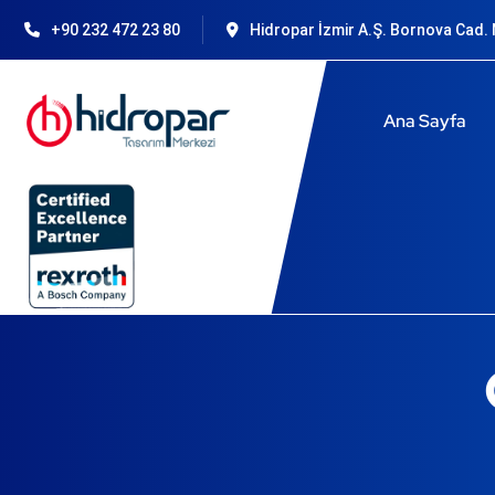
+90 232 472 23 80
Hidropar İzmir A.Ş. Bornova Cad. N
Ana Sayfa