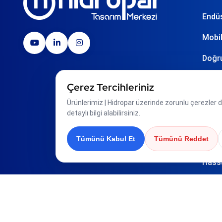
Endüs
Mobil
Doğru
Monta
Çerez Tercihleriniz
Otom
Ürünlerimiz | Hidropar üzerinde zorunlu çerezler dı
detaylı bilgi alabilirsiniz.
Pnöm
Tümünü Kabul Et
Tümünü Reddet
Sensö
Hass
Toz T
Döner