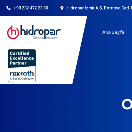
+90 232 472 23 80
Hidropar İzmir A.Ş. Bornova Cad. N
Ana Sayfa
O