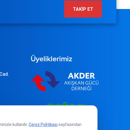
TAKİP ET
Üyeliklerimiz
 Cad.
nizle kullanılır.
Çerez Politikası
sayfasından