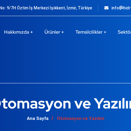
o: 9/7H Öztim İş Merkezi Işıkkent, İzmir, Türkiye
info
hid
Hakkımızda
Ürünler
Temsilcilikler
Sektö
tomasyon ve Yazıl
Ana Sayfa
Otomasyon ve Yazılım