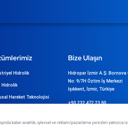
ümlerimiz
Bize Ulaşın
triyel Hidrolik
Hidropar İzmir A.Ş. Bornova
No: 9/7H Öztim İş Merkezi
 Hidrolik
Işıkkent, İzmir, Türkiye
sal Hareket Teknolojisi
+90 232 472 23 80
j Teknolojisi
info
hidropar.com.tr
asyon ve Yazılım
şında kalan analitik, işlevsel ve reklam/pazarlama çerezleri yalnızca izni