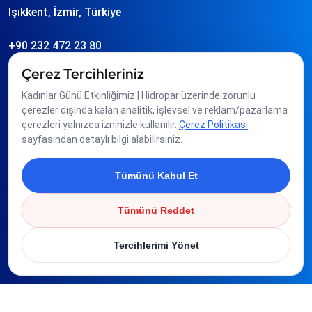
Işıkkent, İzmir, Türkiye
+90 232 472 23 80
info
hidropar.com.tr
Çerez Tercihleriniz
Kadınlar Günü Etkinliğimiz | Hidropar üzerinde zorunlu
Üyeliklerimiz
çerezler dışında kalan analitik, işlevsel ve reklam/pazarlama
çerezleri yalnızca izninizle kullanılır.
Çerez Politikası
sayfasından detaylı bilgi alabilirsiniz.
Tümünü Kabul Et
Tümünü Reddet
Tercihlerimi Yönet