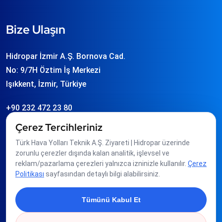
Bize Ulaşın
Hidropar İzmir A.Ş. Bornova Cad.
No: 9/7H Öztim İş Merkezi
Işıkkent, İzmir, Türkiye
+90 232 472 23 80
info
hidropar.com.tr
Çerez Tercihleriniz
Türk Hava Yolları Teknik A.Ş. Ziyareti | Hidropar üzerinde
zorunlu çerezler dışında kalan analitik, işlevsel ve
Üyeliklerimiz
reklam/pazarlama çerezleri yalnızca izninizle kullanılır.
Çerez
Politikası
sayfasından detaylı bilgi alabilirsiniz.
Tümünü Kabul Et