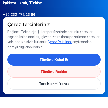
Işıkkent, İzmir, Türkiye
+90 232 472 23 80
info
hidropar.com.tr
Çerez Tercihleriniz
Bağlantı Teknolojisi | Hidropar üzerinde zorunlu çerezler
Üyeliklerimiz
dışında kalan analitik, işlevsel ve reklam/pazarlama çerezleri
yalnızca izninizle kullanılır.
Çerez Politikası
sayfasından
detaylı bilgi alabilirsiniz.
Tümünü Kabul Et
Tümünü Reddet
Tercihlerimi Yönet