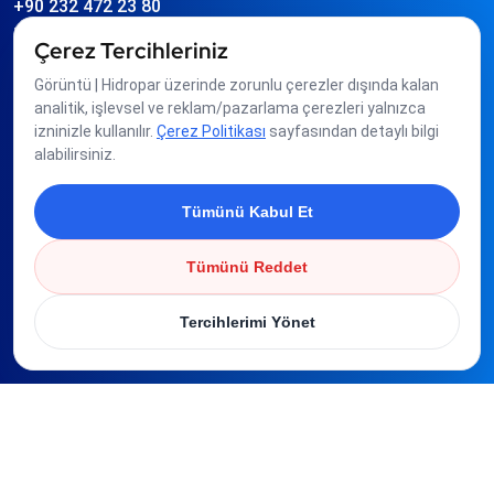
+90 232 472 23 80
info
hidropar.com.tr
Çerez Tercihleriniz
Görüntü | Hidropar üzerinde zorunlu çerezler dışında kalan
Üyeliklerimiz
analitik, işlevsel ve reklam/pazarlama çerezleri yalnızca
izninizle kullanılır.
Çerez Politikası
sayfasından detaylı bilgi
alabilirsiniz.
Tümünü Kabul Et
Tümünü Reddet
Tercihlerimi Yönet