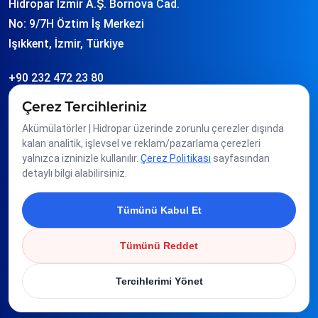
Hidropar İzmir A.Ş. Bornova Cad.
No: 9/7H Öztim İş Merkezi
Işıkkent, İzmir, Türkiye
+90 232 472 23 80
info
hidropar.com.tr
Çerez Tercihleriniz
Akümülatörler | Hidropar üzerinde zorunlu çerezler dışında
Üyeliklerimiz
kalan analitik, işlevsel ve reklam/pazarlama çerezleri
yalnızca izninizle kullanılır.
Çerez Politikası
sayfasından
detaylı bilgi alabilirsiniz.
Tümünü Kabul Et
Tümünü Reddet
Tercihlerimi Yönet