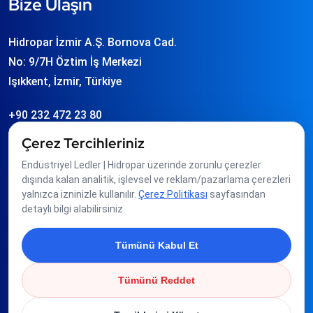
Bize Ulaşın
Hidropar İzmir A.Ş. Bornova Cad.
No: 9/7H Öztim İş Merkezi
Işıkkent, İzmir, Türkiye
+90 232 472 23 80
info
hidropar.com.tr
Çerez Tercihleriniz
Endüstriyel Ledler | Hidropar üzerinde zorunlu çerezler
Üyeliklerimiz
dışında kalan analitik, işlevsel ve reklam/pazarlama çerezleri
yalnızca izninizle kullanılır.
Çerez Politikası
sayfasından
detaylı bilgi alabilirsiniz.
Tümünü Kabul Et
Tümünü Reddet