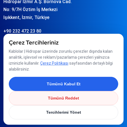
Hidropar İzmir A.Ş. Bornova Cad.
No: 9/7H Öztim İş Merkezi
Işıkkent, İzmir, Türkiye
+90 232 472 23 80
info
hidropar.com.tr
Çerez Tercihleriniz
Kablolar | Hidropar üzerinde zorunlu çerezler dışında kalan
Üyeliklerimiz
analitik, işlevsel ve reklam/pazarlama çerezleri yalnızca
izninizle kullanılır.
Çerez Politikası
sayfasından detaylı bilgi
alabilirsiniz.
Tümünü Kabul Et
Tümünü Reddet
Tercihlerimi Yönet