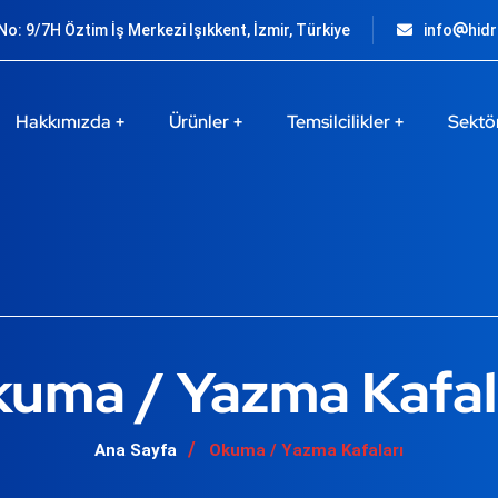
o: 9/7H Öztim İş Merkezi Işıkkent, İzmir, Türkiye
info
hid
Hakkımızda
Ürünler
Temsilcilikler
Sektö
uma / Yazma Kafal
Ana Sayfa
Okuma / Yazma Kafaları