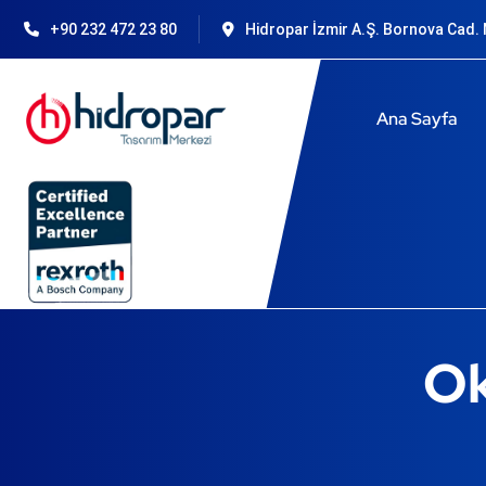
+90 232 472 23 80
Hidropar İzmir A.Ş. Bornova Cad. N
Ana Sayfa
Ok