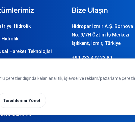
ümlerimiz
Bize Ulaşın
triyel Hidrolik
Hidropar İzmir A.Ş. Bornova
No: 9/7H Öztim İş Merkezi
 Hidrolik
Işıkkent, İzmir, Türkiye
sal Hareket Teknolojisi
+90 232 472 23 80
j Teknolojisi
info
hidropar.com.tr
asyon ve Yazılım
 çerezler dışında kalan analitik, işlevsel ve reklam/pazarlama çerezleri 
atik
Tercihlerimi Yönet
r Teknolojisi
as Redüktörler
oplama Sistemleri