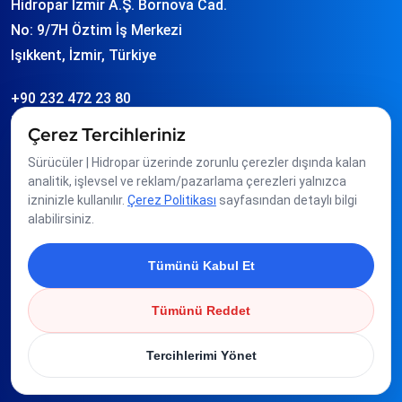
Hidropar İzmir A.Ş. Bornova Cad.
No: 9/7H Öztim İş Merkezi
Işıkkent, İzmir, Türkiye
+90 232 472 23 80
info
hidropar.com.tr
Çerez Tercihleriniz
Sürücüler | Hidropar üzerinde zorunlu çerezler dışında kalan
Üyeliklerimiz
analitik, işlevsel ve reklam/pazarlama çerezleri yalnızca
izninizle kullanılır.
Çerez Politikası
sayfasından detaylı bilgi
alabilirsiniz.
Tümünü Kabul Et
Tümünü Reddet
Tercihlerimi Yönet