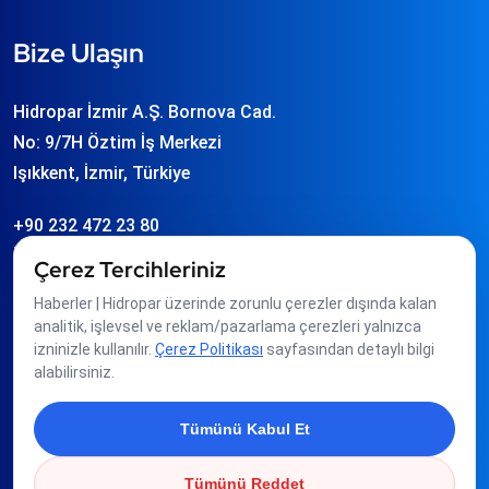
Bize Ulaşın
Hidropar İzmir A.Ş. Bornova Cad.
No: 9/7H Öztim İş Merkezi
Işıkkent, İzmir, Türkiye
+90 232 472 23 80
info
hidropar.com.tr
Çerez Tercihleriniz
Haberler | Hidropar üzerinde zorunlu çerezler dışında kalan
Üyeliklerimiz
analitik, işlevsel ve reklam/pazarlama çerezleri yalnızca
izninizle kullanılır.
Çerez Politikası
sayfasından detaylı bilgi
alabilirsiniz.
Tümünü Kabul Et
Tümünü Reddet