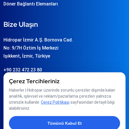
Döner Bağlantı Elemanları
Bize Ulaşın
Hidropar İzmir A.Ş. Bornova Cad.
No: 9/7H Öztim İş Merkezi
Işıkkent, İzmir, Türkiye
+90 232 472 23 80
info
hidropar.com.tr
Çerez Tercihleriniz
Haberler | Hidropar üzerinde zorunlu çerezler dışında kalan
analitik, işlevsel ve reklam/pazarlama çerezleri yalnızca
Üyeliklerimiz
izninizle kullanılır.
Çerez Politikası
sayfasından detaylı bilgi
alabilirsiniz.
Tümünü Kabul Et